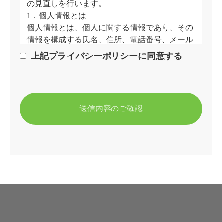
の見直しを行います。
1．個人情報とは
個人情報とは、個人に関する情報であり、その
情報を構成する氏名、住所、電話番号、メール
アドレス、勤務先、生年月日その他の記述等に
上記プライバシーポリシーに同意する
より個人を識別できるものをいいます。また、
その情報のみでは識別できない場合でも、他の
情報と容易に照合することができ、結果的に個
人を識別できるものも個人情報に含まれます。
２．個人情報の利用
応募者の個人情報は、必要な範囲において採用
選考管理に利用いたします。上記目的の範囲を
超えて利用する場合、本人による事前の同意の
下にこれを利用します
3．個人情報の「第三者提供」について
法令に定める場合を除き、取得した個人情報を
予めご本人の同意を得ることなく、第三者に提
供または開示いたしません。
4．安全管理措置