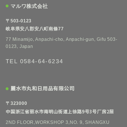
取得した個人情報について、不正アクセス、漏
マルワ株式会社
洩、改ざん、破壊、紛失などから個人情報を守
るため適切な安全管理措置を講じます
〒503-0123
岐阜県安八郡安八町南條77
77 Minamijo, Anpachi-cho, Anpachi-gun, Gifu 503-
0123, Japan
TEL 0584-64-6234
麗水市丸和日用品有限公司
〒323000
中国浙江省丽水市南明山街道上徐路9号3号厂房2层
2ND FLOOR,WORKSHOP 3,NO. 9, SHANGXU